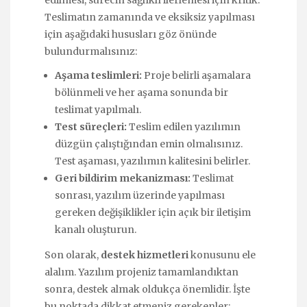
edilmesi, sürecin sağlıklı ilerlemesi için kritik.
Teslimatın zamanında ve eksiksiz yapılması
için aşağıdaki hususları göz önünde
bulundurmalısınız:
Aşama teslimleri:
Proje belirli aşamalara
bölünmeli ve her aşama sonunda bir
teslimat yapılmalı.
Test süreçleri:
Teslim edilen yazılımın
düzgün çalıştığından emin olmalısınız.
Test aşaması, yazılımın kalitesini belirler.
Geri bildirim mekanizması:
Teslimat
sonrası, yazılım üzerinde yapılması
gereken değişiklikler için açık bir iletişim
kanalı oluşturun.
Son olarak,
destek hizmetleri
konusunu ele
alalım. Yazılım projeniz tamamlandıktan
sonra, destek almak oldukça önemlidir. İşte
bu noktada dikkat etmeniz gerekenler: