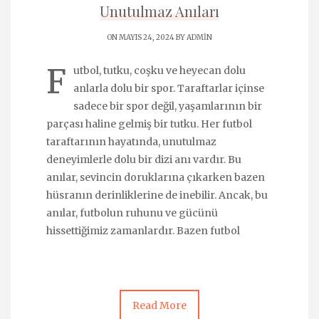
Unutulmaz Anıları
ON MAYIS 24, 2024 BY
ADMIN
F
utbol, tutku, coşku ve heyecan dolu
anlarla dolu bir spor. Taraftarlar içinse
sadece bir spor değil, yaşamlarının bir
parçası haline gelmiş bir tutku. Her futbol
taraftarının hayatında, unutulmaz
deneyimlerle dolu bir dizi anı vardır. Bu
anılar, sevincin doruklarına çıkarken bazen
hüsranın derinliklerine de inebilir. Ancak, bu
anılar, futbolun ruhunu ve gücünü
hissettiğimiz zamanlardır. Bazen futbol
Read More