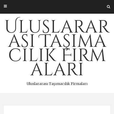
Skip
to
content
Uluslarar
ası Taşıma
cılık Firm
aları
Uluslararası Taşımacılık Firmaları