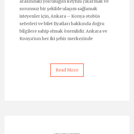
arasındaki yolculuğun keyfini çıkarmak ve
sorunsuz bir şekilde ulaşım sağlamak
isteyenler için, Ankara – Konya otobüs
seferleri ve bilet fiyatları hakkında doğru
bilgilere sahip olmak önemlidir. Ankara ve
Konya'nın her iki şehir merkezinde
Read More