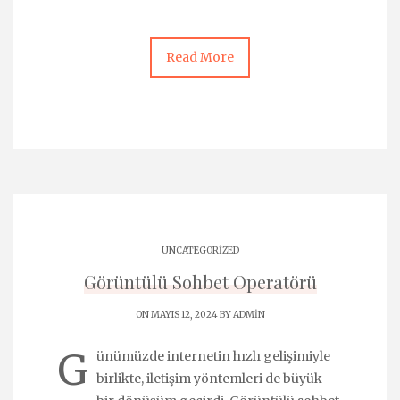
Read More
UNCATEGORIZED
Görüntülü Sohbet Operatörü
ON MAYIS 12, 2024 BY
ADMIN
G
ünümüzde internetin hızlı gelişimiyle
birlikte, iletişim yöntemleri de büyük