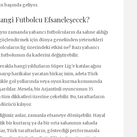
ın başında geliyor.
Hangi Futbolcu Efsaneleşecek?
 aynı zamanda yabancı futbolcuların da sahne aldığı
ı güçlendirmek için dünya genelinden yetenekleri
olcuların lig üzerindeki etkisi ne? Bazı yabancı
futbolunun da kaderini değiştirebilir.
rakla hangi yıldızların Süper Lig’e katılacağını
nayıp harikalar yaratan birkaç isim, adeta Türk
ellikle gol yollarında veya oyun kurma konusunda
şardılar. Mesela, bir Arjantinli oyuncunun 35
tüm dikkatleri üzerine çekebilir. Bu, taraftarların
ndürücü kılıyor.
ediğimiz anlar, zamanla efsaneye dönüşebilir. Hayal
tik bir kurtarış ya da bir orta sahasının sahada
ar, Türk taraftarların, gösterdiği performansla