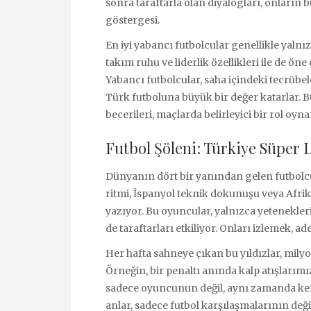
sonra taraftarla olan diyalogları, onların 
göstergesi.
En iyi yabancı futbolcular genellikle yalnız
takım ruhu ve liderlik özellikleri ile de öne
Yabancı futbolcular, saha içindeki tecrübel
Türk futboluna büyük bir değer katarlar. Bu
becerileri, maçlarda belirleyici bir rol oyna
Futbol Şöleni: Türkiye Süper L
Dünyanın dört bir yanından gelen futbolcul
ritmi, İspanyol teknik dokunuşu veya Afrik
yazıyor. Bu oyuncular, yalnızca yetenekler
de taraftarları etkiliyor. Onları izlemek, ad
Her hafta sahneye çıkan bu yıldızlar, mil
Örneğin, bir penaltı anında kalp atışlarım
sadece oyuncunun değil, aynı zamanda kend
anlar, sadece futbol karşılaşmalarının değ