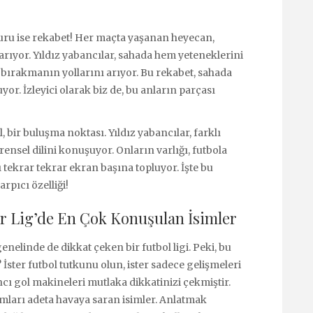
uru ise rekabet! Her maçta yaşanan heyecan,
arıyor. Yıldız yabancılar, sahada hem yeteneklerini
 bırakmanın yollarını arıyor. Bu rekabet, sahada
. İzleyici olarak biz de, bu anların parçası
l, bir buluşma noktası. Yıldız yabancılar, farklı
ensel dilini konuşuyor. Onların varlığı, futbola
rı tekrar tekrar ekran başına topluyor. İşte bu
rpıcı özelliği!
er Lig’de En Çok Konuşulan İsimler
enelinde de dikkat çeken bir futbol ligi. Peki, bu
 İster futbol tutkunu olun, ister sadece gelişmeleri
ancı gol makineleri mutlaka dikkatinizi çekmiştir.
umları adeta havaya saran isimler. Anlatmak