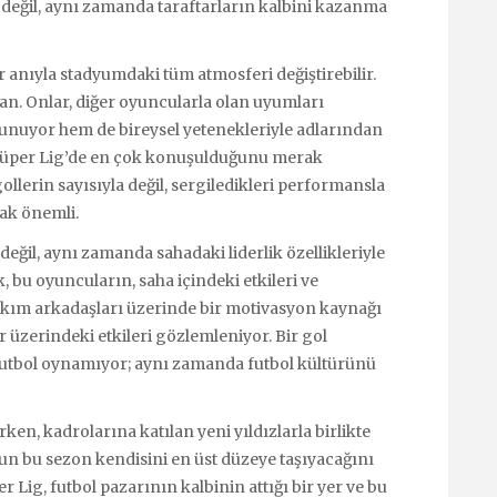
 değil, aynı zamanda taraftarların kalbini kazanma
r anıyla stadyumdaki tüm atmosferi değiştirebilir.
r an. Onlar, diğer oyuncularla olan uyumları
nuyor hem de bireysel yetenekleriyle adlarından
 Süper Lig’de en çok konuşulduğunu merak
ollerin sayısıyla değil, sergiledikleri performansla
ak önemli.
 değil, aynı zamanda sahadaki liderlik özellikleriyle
bu oyuncuların, saha içindeki etkileri ve
Takım arkadaşları üzerinde bir motivasyon kaynağı
 üzerindeki etkileri gözlemleniyor. Bir gol
futbol oynamıyor; aynı zamanda futbol kültürünü
rken, kadrolarına katılan yeni yıldızlarla birlikte
un bu sezon kendisini en üst düzeye taşıyacağını
Lig, futbol pazarının kalbinin attığı bir yer ve bu