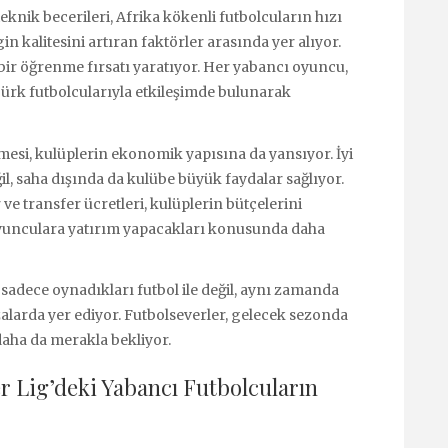
knik becerileri, Afrika kökenli futbolcuların hızı
in kalitesini artıran faktörler arasında yer alıyor.
 bir öğrenme fırsatı yaratıyor. Her yabancı oyuncu,
 Türk futbolcularıyla etkileşimde bulunarak
lmesi, kulüplerin ekonomik yapısına da yansıyor. İyi
l, saha dışında da kulübe büyük faydalar sağlıyor.
ve transfer ücretleri, kulüplerin bütçelerini
 oyunculara yatırım yapacakları konusunda daha
 sadece oynadıkları futbol ile değil, aynı zamanda
ızalarda yer ediyor. Futbolseverler, gelecek sezonda
daha da merakla bekliyor.
r Lig’deki Yabancı Futbolcuların