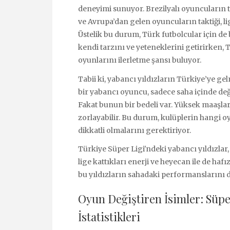
deneyimi sunuyor. Brezilyalı oyuncuların te
ve Avrupa’dan gelen oyuncuların taktiği, lig
Üstelik bu durum, Türk futbolcular için de
kendi tarzını ve yeteneklerini getirirken,
oyunlarını ilerletme şansı buluyor.
Tabii ki, yabancı yıldızların Türkiye’ye ge
bir yabancı oyuncu, sadece saha içinde deği
Fakat bunun bir bedeli var. Yüksek maaşlar 
zorlayabilir. Bu durum, kulüplerin hangi
dikkatli olmalarını gerektiriyor.
Türkiye Süper Ligi'ndeki yabancı yıldızlar,
lige kattıkları enerji ve heyecan ile de haf
bu yıldızların sahadaki performanslarını 
Oyun Değiştiren İsimler: Süpe
İstatistikleri