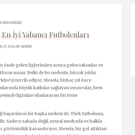
CATEGORIZED
 En İyi Yabancı Futbolcuları
K 27, 2024 BY
ADMIN
nın önde gelen liglerinden sonra gelen takımlar ve
tform sunar. Belki de bu nedenle, birçok yıldız
iye'yi tercih ediyor. Mesela, birkaç yıl önce
ımlarında büyük katkılar sağlayan oyuncular, hem
esinde ligimize uluslararası bir ivme
i başarıların bir başka nedeni de, Türk futbolunu,
dir. Sadece sahada değil, sosyal medyada ve halkla
bir görünürlük kazandırıyor. Mesela, bir gol attıktan