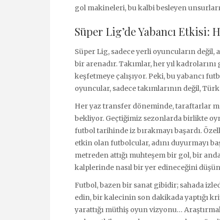
gol makineleri, bu kalbi besleyen unsurlar
Süper Lig’de Yabancı Etkisi: 
Süper Lig, sadece yerli oyuncuların değil,
bir arenadır. Takımlar, her yıl kadroların
keşfetmeye çalışıyor. Peki, bu yabancı futb
oyuncular, sadece takımlarının değil, Türk 
Her yaz transfer döneminde, taraftarlar me
bekliyor. Geçtiğimiz sezonlarda birlikte oy
futbol tarihinde iz bırakmayı başardı. Öz
etkin olan futbolcular, adını duyurmayı ba
metreden attığı muhteşem bir gol, bir anda 
kalplerinde nasıl bir yer edineceğini düşü
Futbol, bazen bir sanat gibidir; sahada izl
edin, bir kalecinin son dakikada yaptığı kri
yarattığı müthiş oyun vizyonu… Araştırmal