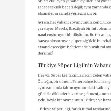
onları etkileyen yabancı oyunculara yönelik
sadece teknik beceri değil; aynı zamanda k
efsaneler arasında yerlerini alıyor.
Ayrıca, her yabancı oyuncunun kendi ülkesi
yaratıyor. Mesela, Brezilyalı bir futbolcun
nasıl coşturuyor bir düşünün. Bu tür anlar,
havası oluşturuyor. Süper Lig'deki bu rek
efsaneleşeceğini belirlemede büyük rol oy
dersiniz?
Türkiye Süper Ligi’nin Yabancı
Her yıl, Süper Lig takımları için gelen yab
Örneğin, bir dönem Fenerbahçe forması giye
aynı zamanda takım oyunundaki katkısıyla
gücü ile dikkatleri üzerine çekmesi, onun 
Peki, böyle bir oyuncunun Türkiye’ye kaza
Türkiye Süper Ligi, farklı futbol tarzları