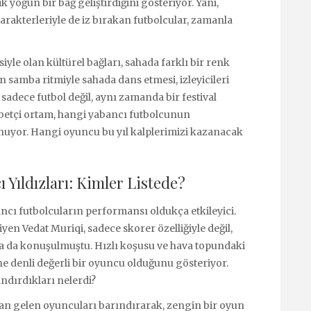
 yoğun bir bağ geliştirdiğini gösteriyor. Yani,
arakterleriyle de iz bırakan futbolcular, zamanla
yle olan kültürel bağları, sahada farklı bir renk
un samba ritmiyle sahada dans etmesi, izleyicileri
 sadece futbol değil, aynı zamanda bir festival
abetçi ortam, hangi yabancı futbolcunun
nuyor. Hangi oyuncu bu yıl kalplerimizi kazanacak
 Yıldızları: Kimler Listede?
ancı futbolcuların performansı oldukça etkileyici.
n Vedat Muriqi, sadece skorer özelliğiyle değil,
 da konuşulmuştu. Hızlı koşusu ve hava topundaki
ne denli değerli bir oyuncu olduğunu gösteriyor.
ndırdıkları nelerdi?
ndan gelen oyuncuları barındırarak, zengin bir oyun