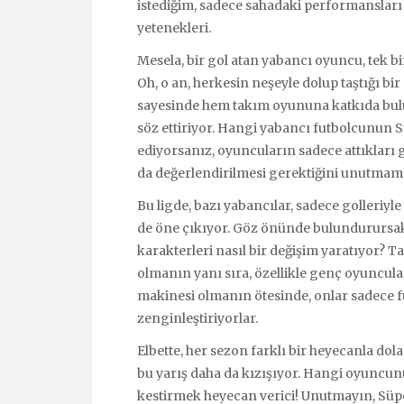
istediğim, sadece sahadaki performansları
yetenekleri.
Mesela, bir gol atan yabancı oyuncu, tek bi
Oh, o an, herkesin neşeyle dolup taştığı bi
sayesinde hem takım oyununa katkıda bulu
söz ettiriyor. Hangi yabancı futbolcunun
ediyorsanız, oyuncuların sadece attıkları g
da değerlendirilmesi gerektiğini unutmam
Bu ligde, bazı yabancılar, sadece golleriyle
de öne çıkıyor. Göz önünde bulundurursak, 
karakterleri nasıl bir değişim yaratıyor? 
olmanın yanı sıra, özellikle genç oyuncular
makinesi olmanın ötesinde, onlar sadece 
zenginleştiriyorlar.
Elbette, her sezon farklı bir heyecanla dola
bu yarış daha da kızışıyor. Hangi oyuncun
kestirmek heyecan verici! Unutmayın, Süper 