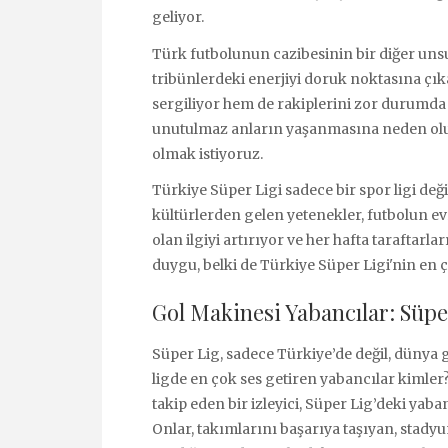
geliyor.
Türk futbolunun cazibesinin bir diğer uns
tribünlerdeki enerjiyi doruk noktasına çık
sergiliyor hem de rakiplerini zor durumda
unutulmaz anların yaşanmasına neden oluyor
olmak istiyoruz.
Türkiye Süper Ligi sadece bir spor ligi deği
kültürlerden gelen yetenekler, futbolun evr
olan ilgiyi artırıyor ve her hafta taraftarla
duygu, belki de Türkiye Süper Ligi'nin en ça
Gol Makinesi Yabancılar: Süp
Süper Lig, sadece Türkiye’de değil, dünya g
ligde en çok ses getiren yabancılar kimler?
takip eden bir izleyici, Süper Lig’deki yab
Onlar, takımlarını başarıya taşıyan, stady