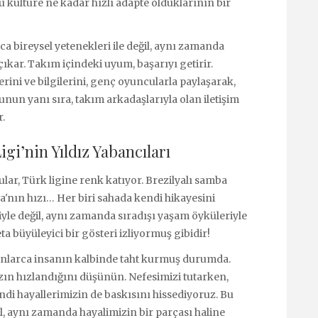
bu kültüre ne kadar hızlı adapte olduklarının bir
ca bireysel yetenekleri ile değil, aynı zamanda
 çıkar. Takım içindeki uyum, başarıyı getirir.
erini ve bilgilerini, genç oyuncularla paylaşarak,
nun yanı sıra, takım arkadaşlarıyla olan iletişim
r.
igi’nin Yıldız Yabancıları
ar, Türk ligine renk katıyor. Brezilyalı samba
a'nın hızı… Her biri sahada kendi hikayesini
iyle değil, aynı zamanda sıradışı yaşam öyküleriyle
eta büyüleyici bir gösteri izliyormuş gibidir!
yonlarca insanın kalbinde taht kurmuş durumda.
ızın hızlandığını düşünün. Nefesimizi tutarken,
i hayallerimizin de baskısını hissediyoruz. Bu
il, aynı zamanda hayalimizin bir parçası haline