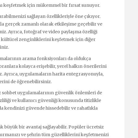
ını keşfetmek için mükemmel bir fırsat sunuyor.
urabilmenizi sağlayan özellikleriyle öne çıkıyor.
kla gerçek zamanlı olarak etkileşime geçebilir ve
niz. Ayrıca, fotoğraf ve video paylaşma özelliği
e kültürel zenginliklerini keşfetmek için diğer
iniz.
amalarının arama fonksiyonları da oldukça
oranlara kolayca erişebilir, yerel halkın önerilerini
niz. Ayrıca, uygulamaların harita entegrasyonuyla,
lerini de öğrenebilirsiniz.
iz sohbet uygulamalarının güvenlik önlemleri de
liliği ve kullanıcı güvenliği konusunda titizlikle
mda kendinizi güvende hissedebilir ve rahatlıkla
ak büyük bir avantaj sağlayabilir. Popüler ücretsiz
 kurmanızı ve şehrin tüm güzelliklerini keşfetmenizi