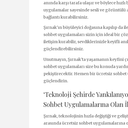
anında karşı tarafa ulaşır ve böylece hızlı b
uygulamalar sayesinde sesli ve görüntülü a
bağlantı kurabilirsiniz.
Şırnak'ın büyüleyici doğasına kapılıp da il
sohbet uygulamaları sizin için ideal bir 
iletişim kurabilir, sevdiklerinizle keyifli an
güçlendirebilirsiniz.
Unutmayın, Şırnak'ta yaşamanın keyfini çık
sohbet uygulamaları size bu konuda yardı
pekiştirecektir. Hemen bir ücretsiz sohbet 
güçlendirin.
‘Teknoloji Şehirde Yankılanıyo
Sohbet Uygulamalarına Olan İl
Şırnak, teknolojinin hızla değiştiği ve gelişt
arasında ücretsiz sohbet uygulamalarına ol