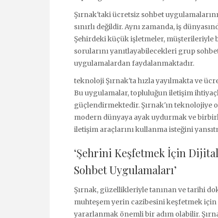
Şırnak'taki ücretsiz sohbet uygulamaların
sınırlı değildir. Aynı zamanda, iş dünyasında
Şehirdeki küçük işletmeler, müşterileriyle b
sorularını yanıtlayabilecekleri grup sohbet
uygulamalardan faydalanmaktadır.
teknoloji Şırnak'ta hızla yayılmakta ve ücr
Bu uygulamalar, topluluğun iletişim ihtiya
güçlendirmektedir. Şırnak'ın teknolojiye ol
modern dünyaya ayak uydurmak ve birbirler
iletişim araçlarını kullanma isteğini yansı
‘Şehrini Keşfetmek İçin Dijita
Sohbet Uygulamaları’
Şırnak, güzellikleriyle tanınan ve tarihi do
muhteşem yerin cazibesini keşfetmek için
yararlanmak önemli bir adım olabilir. Şırn