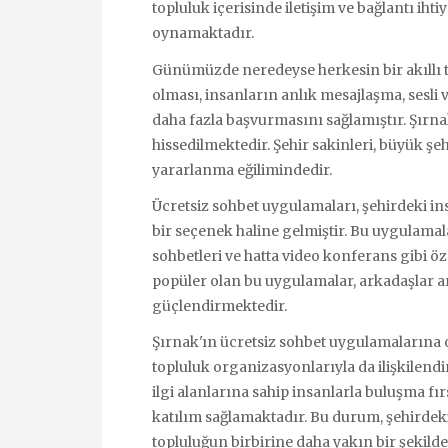
topluluk içerisinde iletişim ve bağlantı ihti
oynamaktadır.
Günümüzde neredeyse herkesin bir akıllı te
olması, insanların anlık mesajlaşma, sesli
daha fazla başvurmasını sağlamıştır. Şırnak
hissedilmektedir. Şehir sakinleri, büyük ş
yararlanma eğilimindedir.
Ücretsiz sohbet uygulamaları, şehirdeki insa
bir seçenek haline gelmiştir. Bu uygulamal
sohbetleri ve hatta video konferans gibi öz
popüler olan bu uygulamalar, arkadaşlar ara
güçlendirmektedir.
Şırnak'ın ücretsiz sohbet uygulamalarına ol
topluluk organizasyonlarıyla da ilişkilendi
ilgi alanlarına sahip insanlarla buluşma fı
katılım sağlamaktadır. Bu durum, şehirdeki
topluluğun birbirine daha yakın bir şekild