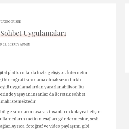
CATEGORIZED
z Sohbet Uygulamaları
K 22, 2023 BY
ADMIN
tal platformlarda hızla gelişiyor. İnternetin
i bir coğrafi sınırlama olmaksızın farklı
eşitli uygulamalardan yararlanabiliyor. Bu
erinde yaşayan insanlar da ücretsiz sohbet
nmak istemektedir.
bölge sınırlarını aşarak insanların kolayca iletişim
ullanıcıların metin mesajları göndermesine, sesli
ar. Ayrıca, fotoğraf ve video paylaşımı gibi