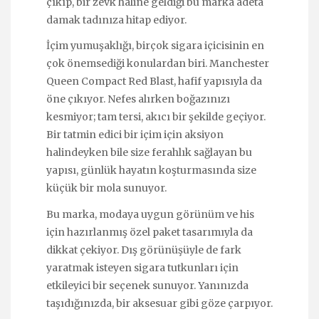
çıkıp, bir zevk haline geldiği bu marka adeta
damak tadınıza hitap ediyor.
İçim yumuşaklığı, birçok sigara içicisinin en
çok önemsediği konulardan biri. Manchester
Queen Compact Red Blast, hafif yapısıyla da
öne çıkıyor. Nefes alırken boğazınızı
kesmiyor; tam tersi, akıcı bir şekilde geçiyor.
Bir tatmin edici bir içim için aksiyon
halindeyken bile size ferahlık sağlayan bu
yapısı, günlük hayatın koşturmasında size
küçük bir mola sunuyor.
Bu marka, modaya uygun görünüm ve his
için hazırlanmış özel paket tasarımıyla da
dikkat çekiyor. Dış görünüşüyle de fark
yaratmak isteyen sigara tutkunları için
etkileyici bir seçenek sunuyor. Yanınızda
taşıdığınızda, bir aksesuar gibi göze çarpıyor.