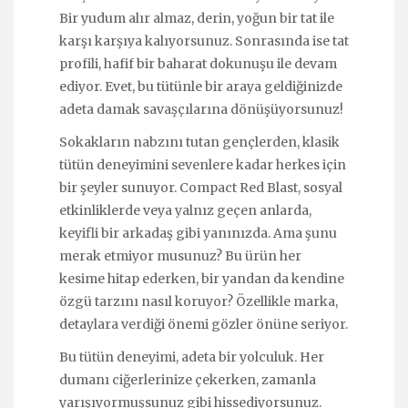
Bir yudum alır almaz, derin, yoğun bir tat ile
karşı karşıya kalıyorsunuz. Sonrasında ise tat
profili, hafif bir baharat dokunuşu ile devam
ediyor. Evet, bu tütünle bir araya geldiğinizde
adeta damak savaşçılarına dönüşüyorsunuz!
Sokakların nabzını tutan gençlerden, klasik
tütün deneyimini sevenlere kadar herkes için
bir şeyler sunuyor. Compact Red Blast, sosyal
etkinliklerde veya yalnız geçen anlarda,
keyifli bir arkadaş gibi yanınızda. Ama şunu
merak etmiyor musunuz? Bu ürün her
kesime hitap ederken, bir yandan da kendine
özgü tarzını nasıl koruyor? Özellikle marka,
detaylara verdiği önemi gözler önüne seriyor.
Bu tütün deneyimi, adeta bir yolculuk. Her
dumanı ciğerlerinize çekerken, zamanla
yarışıyormuşsunuz gibi hissediyorsunuz.