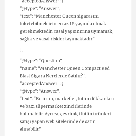
“acceptedAnswer”: {
“@type”: “Answer”,
“text”: “Manchester Queen sigarasını
tüketebilmek için en az 18 yaşında olmak
gerekmektedir. Yasal yaş sınırına uymamak,
sağlık ve yasal riskler taşımaktadır.”
},
“@type”: “Question”,
“name”: “Manchester Queen Compact Red
Blast Sigara Nerelerde Satılır? “,
“acceptedAnswer”: {
“@type”: “Answer”,
“text”: “Bu ürün, marketler, tütün dükkanları
ve bazı süpermarket zincirlerinde
bulunabilir. Ayrıca, çevrimiçi tütün ürünleri
satışı yapan web sitelerinde de satın
alınabilir.”