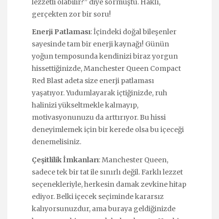
lezzetli olabilir?” diye sormuştu. Haklı,
gerçekten zor bir soru!
Enerji Patlaması
: İçindeki doğal bileşenler
sayesinde tam bir enerji kaynağı! Günün
yoğun temposunda kendinizi biraz yorgun
hissettiğinizde, Manchester Queen Compact
Red Blast adeta size enerji patlaması
yaşatıyor. Yudumlayarak içtiğinizde, ruh
halinizi yükseltmekle kalmayıp,
motivasyonunuzu da arttırıyor. Bu hissi
deneyimlemek için bir kerede olsa bu içeceği
denemelisiniz.
Çeşitlilik İmkanları
: Manchester Queen,
sadece tek bir tat ile sınırlı değil. Farklı lezzet
seçenekleriyle, herkesin damak zevkine hitap
ediyor. Belki içecek seçiminde kararsız
kalıyorsunuzdur, ama buraya geldiğinizde