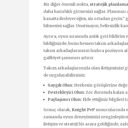
Bir diğer önemli nokta,
stratejik planlam
daha hazırlıklı girmenizi sağlar. Planınızı 
kanatta ilerleyeceğim, siz ortadan geçin.” g
bilmesini sağlar. Unutmayın, belirsizlik kao
Ayrıca, oyun sırasında anlık geri bildiri
bildiğinizde, bunu hemen takım arkadaşları
takım arkadaşlarınızın hızlıca pozisyon alm
galibiyet şansınızı artırır.
Takım arkadaşlarınızla olan iletişiminizi 
de uygulayabilirsiniz:
Saygılı Olun:
Herkesin görüşlerine değer
Destekleyici Olun:
Zor durumda kalan ar
Paylaşımcı Olun:
Elde ettiğiniz bilgileri 
Sonuç olarak,
Knight PvP
sunucularında etk
zamanda oyun deneyiminizi zenginleştirmek
iletişim ve strateji bir araya geldiğinde, za