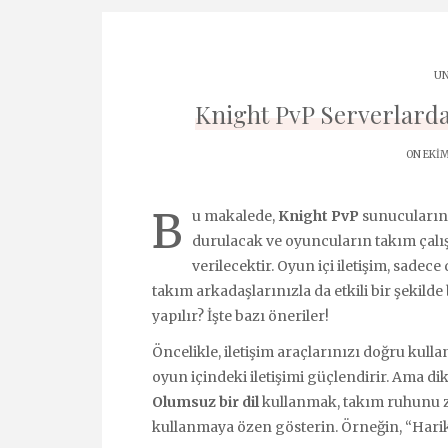
UN
Knight PvP Serverlarda 
ON EKIM
B
u makalede,
Knight PvP
sunucularında
durulacak ve oyuncuların takım çalış
verilecektir. Oyun içi iletişim, sad
takım arkadaşlarınızla da etkili bir şekild
yapılır? İşte bazı öneriler!
Öncelikle, iletişim araçlarınızı doğru kullan
oyun içindeki iletişimi güçlendirir. Ama 
Olumsuz bir dil
kullanmak, takım ruhunu zed
kullanmaya özen gösterin. Örneğin, “Harik