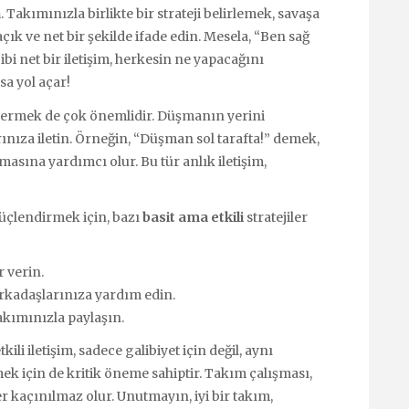
a
. Takımınızla birlikte bir strateji belirlemek, savaşa
açık ve net bir şekilde ifade edin. Mesela, “Ben sağ
ibi net bir iletişim, herkesin ne yapacağını
sa yol açar!
m vermek de çok önemlidir. Düşmanın yerini
nıza iletin. Örneğin, “Düşman sol tarafta!” demek,
asına yardımcı olur. Bu tür anlık iletişim,
güçlendirmek için, bazı
basit ama etkili
stratejiler
 verin.
kadaşlarınıza yardım edin.
takımınızla paylaşın.
ili iletişim, sadece galibiyet için değil, aynı
 için de kritik öneme sahiptir. Takım çalışması,
fer kaçınılmaz olur. Unutmayın, iyi bir takım,