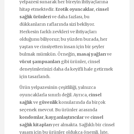
yelpazesi sunarak her bireyin ihtiyaçlarına
hitap etmektedir.
Erotik oyuncaklar
,
cinsel
sağlık ürünleri
ve daha fazlası, bu
dükkanların raflarında sizi bekliyor.
Herkesin farklı zevkleri ve ihtiyaçları
olduğunu biliyoruz; bu yüzden burada, her
yaştan ve cinsiyetten insan için bir şeyler
bulmak mümkün. Örneğin,
masaj yağları
ve
vücut şampuanları
gibi ürünler, cinsel
deneyimlerinizi daha da keyifli hale getirmek
için tasarlandı.
Ürün yelpazesinin çeşitliliği, yalnızca
oyuncaklarla sınırlı değil. Ayrıca,
cinsel
sağlık
ve
güvenlik
konularında da birçok
seçenek mevcut. Bu ürünler arasında
kondomlar
,
kayganlaştırıcılar
ve
cinsel
sağlık kitapları
yer almakta. Sağlıklı bir cinsel
yaşam için bu ürünler oldukça önemli. İşte,