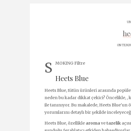
UN
he
ON TEMMU
S
MOKING Filtre
Heets Blue
Heets Blue, tütün ürünleri arasında popüle
neden bu kadar dikkat çekici? Öncelikle, ,
ile tanınıyor. Bu makalede, Heets Blue’un ö
yorumlarını detaylı bir şekilde inceleyeceğ
Heets Blue, özellikle
aroma
ve
tazelik
açıs
sunduğu ferahlatıcı etkiden bahsediyorlar.