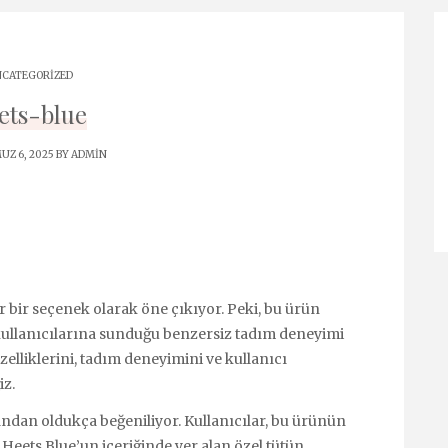
CATEGORIZED
ets-blue
Z 6, 2025 BY
ADMIN
r bir seçenek olarak öne çıkıyor. Peki, bu ürün
 kullanıcılarına sunduğu benzersiz tadım deneyimi
zelliklerini, tadım deneyimini ve kullanıcı
iz.
ından oldukça beğeniliyor. Kullanıcılar, bu ürünün
 Heets Blue’un içeriğinde yer alan özel tütün