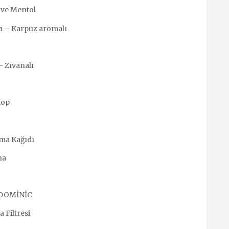
 ve Mentol
a – Karpuz aromalı
– Zıvanalı
hop
rma Kağıdı
na
k DOMİNİC
 Filtresi