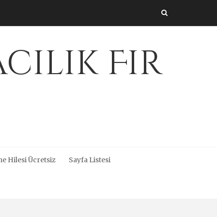
cılık Fir
e Hilesi Ücretsiz
Sayfa Listesi