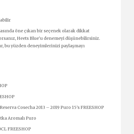
abilir
rasında öne çıkan bir seçenek olarak dikkat
yorsanız, Heets Blue’u denemeyi düşünebilirsiniz.
ır, bu yüzden deneyimlerinizi paylaşmayı
SHOP
REESHOP
Reserva Cosecha 2013 – 2019 Puro 15’s FREESHOP
otka Aromalı Puro
 70CL FREESHOP