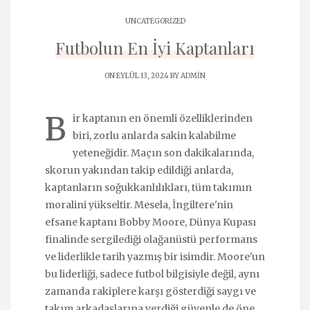
UNCATEGORIZED
Futbolun En İyi Kaptanları
ON EYLÜL 13, 2024 BY
ADMIN
B
ir kaptanın en önemli özelliklerinden
biri, zorlu anlarda sakin kalabilme
yeteneğidir. Maçın son dakikalarında,
skorun yakından takip edildiği anlarda,
kaptanların soğukkanlılıkları, tüm takımın
moralini yükseltir. Mesela, İngiltere'nin
efsane kaptanı Bobby Moore, Dünya Kupası
finalinde sergilediği olağanüstü performans
ve liderlikle tarih yazmış bir isimdir. Moore'un
bu liderliği, sadece futbol bilgisiyle değil, aynı
zamanda rakiplere karşı gösterdiği saygı ve
takım arkadaşlarına verdiği güvenle de öne