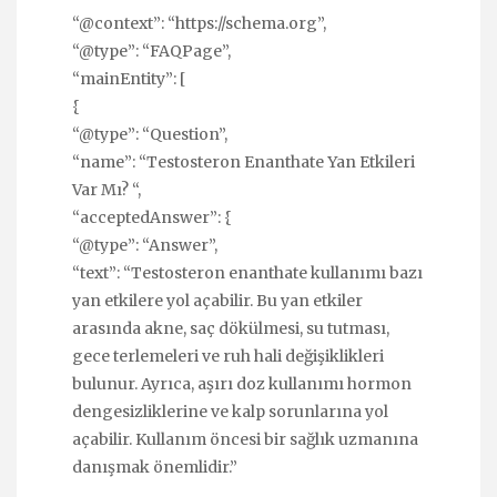
“@context”: “https://schema.org”,
“@type”: “FAQPage”,
“mainEntity”: [
{
“@type”: “Question”,
“name”: “Testosteron Enanthate Yan Etkileri
Var Mı? “,
“acceptedAnswer”: {
“@type”: “Answer”,
“text”: “Testosteron enanthate kullanımı bazı
yan etkilere yol açabilir. Bu yan etkiler
arasında akne, saç dökülmesi, su tutması,
gece terlemeleri ve ruh hali değişiklikleri
bulunur. Ayrıca, aşırı doz kullanımı hormon
dengesizliklerine ve kalp sorunlarına yol
açabilir. Kullanım öncesi bir sağlık uzmanına
danışmak önemlidir.”