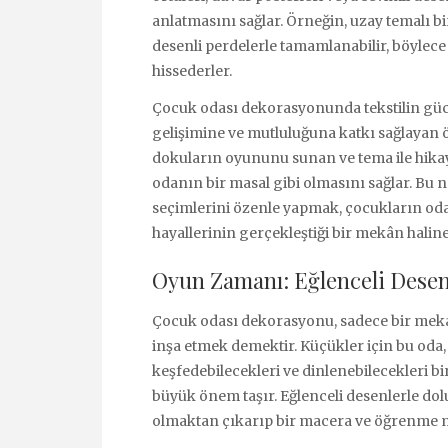
anlatmasını sağlar. Örneğin, uzay temalı bi
desenli perdelerle tamamlanabilir, böylec
hissederler.
Çocuk odası dekorasyonunda tekstilin gücü
gelişimine ve mutluluğuna katkı sağlayan 
dokuların oyununu sunan ve tema ile hikaye
odanın bir masal gibi olmasını sağlar. Bu
seçimlerini özenle yapmak, çocukların oda
hayallerinin gerçekleştiği bir mekân haline 
Oyun Zamanı: Eğlenceli Desenl
Çocuk odası dekorasyonu, sadece bir meka
inşa etmek demektir. Küçükler için bu oda,
keşfedebilecekleri ve dinlenebilecekleri bir
büyük önem taşır. Eğlenceli desenlerle dolu
olmaktan çıkarıp bir macera ve öğrenme me