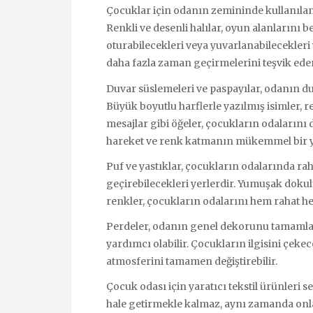
Çocuklar için odanın zemininde kullanılan 
Renkli ve desenli halılar, oyun alanlarını b
oturabilecekleri veya yuvarlanabilecekler
daha fazla zaman geçirmelerini teşvik eder
Duvar süslemeleri ve paspayılar, odanın d
Büyük boyutlu harflerle yazılmış isimler, 
mesajlar gibi öğeler, çocukların odalarını d
hareket ve renk katmanın mükemmel bir yol
Puf ve yastıklar, çocukların odalarında ra
geçirebilecekleri yerlerdir. Yumuşak doku
renkler, çocukların odalarını hem rahat hem
Perdeler, odanın genel dekorunu tamamlaya
yardımcı olabilir. Çocukların ilgisini çek
atmosferini tamamen değiştirebilir.
Çocuk odası için yaratıcı tekstil ürünleri 
hale getirmekle kalmaz, aynı zamanda onla