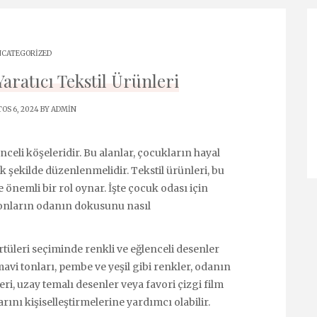
CATEGORIZED
aratıcı Tekstil Ürünleri
OS 6, 2024 BY
ADMIN
enceli köşeleridir. Bu alanlar, çocukların hayal
k şekilde düzenlenmelidir. Tekstil ürünleri, bu
önemli bir rol oynar. İşte çocuk odası için
e onların odanın dokusunu nasıl
rtüleri seçiminde renkli ve eğlenceli desenler
avi tonları, pembe ve yeşil gibi renkler, odanın
leri, uzay temalı desenler veya favori çizgi film
rını kişiselleştirmelerine yardımcı olabilir.