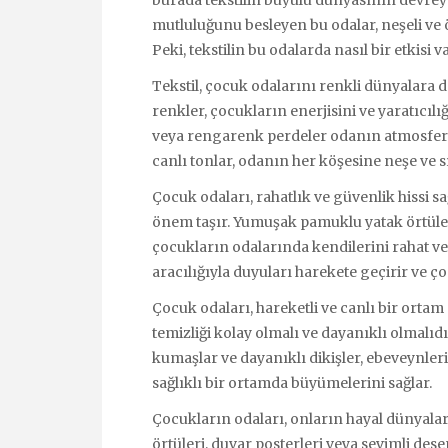
mutluluğunu besleyen bu odalar, neşeli ve 
Peki, tekstilin bu odalarda nasıl bir etkisi v
Tekstil, çocuk odalarını renkli dünyalara 
renkler, çocukların enerjisini ve yaratıcıl
veya rengarenk perdeler odanın atmosferini
canlı tonlar, odanın her köşesine neşe ve sı
Çocuk odaları, rahatlık ve güvenlik hissi 
önem taşır. Yumuşak pamuklu yatak örtüler
çocukların odalarında kendilerini rahat ve 
aracılığıyla duyuları harekete geçirir ve 
Çocuk odaları, hareketli ve canlı bir ortam
temizliği kolay olmalı ve dayanıklı olmalıd
kumaşlar ve dayanıklı dikişler, ebeveynler
sağlıklı bir ortamda büyümelerini sağlar.
Çocukların odaları, onların hayal dünyaları
örtüleri, duvar posterleri veya sevimli dese