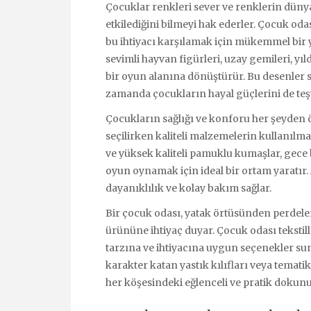
Çocuklar renkleri sever ve renklerin dünyal
etkilediğini bilmeyi hak ederler. Çocuk odas
bu ihtiyacı karşılamak için mükemmel bir
sevimli hayvan figürleri, uzay gemileri, yı
bir oyun alanına dönüştürür. Bu desenler 
zamanda çocukların hayal güçlerini de teş
Çocukların sağlığı ve konforu her şeyden ö
seçilirken kaliteli malzemelerin kullanılmas
ve yüksek kaliteli pamuklu kumaşlar, gece
oyun oynamak için ideal bir ortam yaratır. 
dayanıklılık ve kolay bakım sağlar.
Bir çocuk odası, yatak örtüsünden perdeler
ürününe ihtiyaç duyar. Çocuk odası tekstil
tarzına ve ihtiyacına uygun seçenekler su
karakter katan yastık kılıfları veya temati
her köşesindeki eğlenceli ve pratik dokunuş