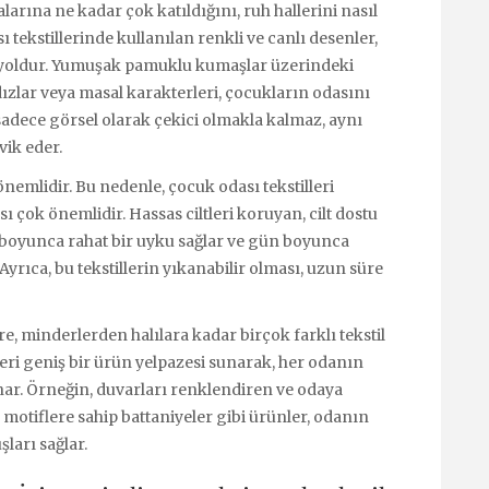
arına ne kadar çok katıldığını, ruh hallerini nasıl
ı tekstillerinde kullanılan renkli ve canlı desenler,
 yoldur. Yumuşak pamuklu kumaşlar üzerindeki
ldızlar veya masal karakterleri, çocukların odasını
sadece görsel olarak çekici olmakla kalmaz, aynı
vik eder.
nemlidir. Bu nedenle, çocuk odası tekstilleri
ı çok önemlidir. Hassas ciltleri koruyan, cilt dostu
 boyunca rahat bir uyku sağlar ve gün boyunca
Ayrıca, bu tekstillerin yıkanabilir olması, uzun süre
e, minderlerden halılara kadar birçok farklı tekstil
leri geniş bir ürün yelpazesi sunarak, her odanın
nar. Örneğin, duvarları renklendiren ve odaya
k motiflere sahip battaniyeler gibi ürünler, odanın
ları sağlar.