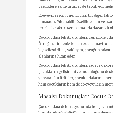
malzemeler, nefes alabilirlikleri ve yumuşa
özelliklere sahip ürünler de tercih edilmelid
Ebeveynler için önemli olan bir diğer fakt
olmasıdır. Yıkanabilir özellikte olan ve uzu
tercih olacaktır. Aynı zamanda dayanıklı o
Çocuk odası tekstil ürünleri, genellikle od
Örneğin, bir deniz temalı odada mavi tonlar 
kişiselleştirilmiş yaklaşım, çocuğun odasınd
alanlarına hitap eder.
Çocuk odası tekstil ürünleri, sadece deko
çocukların gelişimini ve mutluluğunu dest
yansıtan bu ürünler, çocuk odalarını enerj
hem çocukların hem de ebeveynlerin memn
Masalsı Dokunuşlar: Çocuk O
Çocuk odası dekorasyonunda her şeyin mük
burada tekstilin büyülü dünyasının devrey