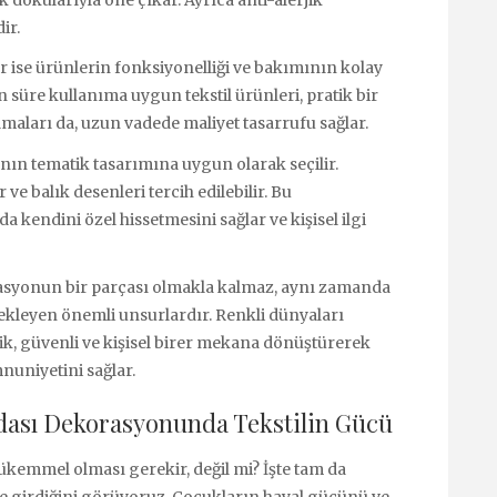
k dokularıyla öne çıkar. Ayrıca anti-alerjik
ir.
ör ise ürünlerin fonksiyonelliği ve bakımının kolay
n süre kullanıma uygun tekstil ürünleri, pratik bir
lmaları da, uzun vadede maliyet tasarrufu sağlar.
anın tematik tasarımına uygun olarak seçilir.
ve balık desenleri tercih edilebilir. Bu
a kendini özel hissetmesini sağlar ve kişisel ilgi
rasyonun bir parçası olmakla kalmaz, aynı zamanda
ekleyen önemli unsurlardır. Renkli dünyaları
ik, güvenli ve kişisel birer mekana dönüştürerek
uniyetini sağlar.
dası Dekorasyonunda Tekstilin Gücü
emmel olması gerekir, değil mi? İşte tam da
e girdiğini görüyoruz. Çocukların hayal gücünü ve