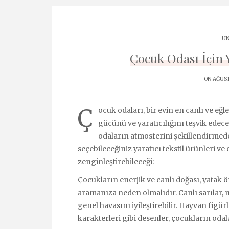
UN
Çocuk Odası İçin Y
ON AĞUST
Ç
ocuk odaları, bir evin en canlı ve eğl
gücünü ve yaratıcılığını teşvik edece
odaların atmosferini şekillendirmede 
seçebileceğiniz yaratıcı tekstil ürünleri v
zenginleştirebileceği:
Çocukların enerjik ve canlı doğası, yatak ö
aramanıza neden olmalıdır. Canlı sarılar, m
genel havasını iyileştirebilir. Hayvan figür
karakterleri gibi desenler, çocukların odala