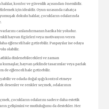
halılar, konfor ve güvenlik açısından önemlidir.
elirlemek için idealdir. Oyun sırasında rahatça
i yumuşak dokulu halılar, çocukların odalarında
.
uvarlarını canlandırmanın harika bir yoludur.
renkli hayvan figürleri veya motivasyon veren
aha eğlenceli hale getirebilir. Paspayılar ise odaya
u olabilir.
hatlıkla dinlenebilecekleri ve zaman
lu kumaşlar, hayvan şeklinde tasarımlar veya parlak
 de eğlenceli hale getirebilir.
bilir ve odada doğal ışığı kontrol etmeye
ecek desenler ve renkler seçmek, odalarının
seçmek, çocukların odalarını sadece daha estetik
rın gelişimini ve mutluluğunu da destekler. Her