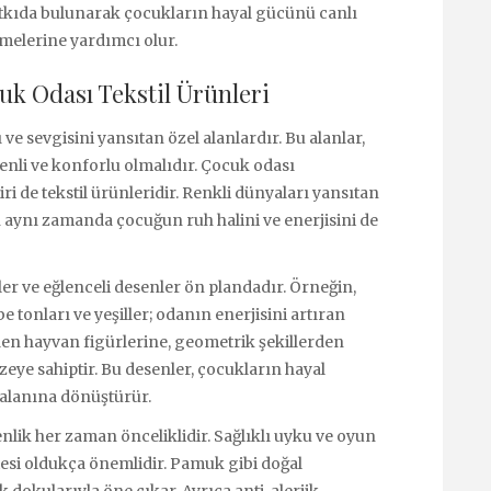
tkıda bulunarak çocukların hayal gücünü canlı
irmelerine yardımcı olur.
uk Odası Tekstil Ürünleri
ve sevgisini yansıtan özel alanlardır. Bu alanlar,
nli ve konforlu olmalıdır. Çocuk odası
 de tekstil ürünleridir. Renkli dünyaları yansıtan
 aynı zamanda çocuğun ruh halini ve enerjisini de
ler ve eğlenceli desenler ön plandadır. Örneğin,
e tonları ve yeşiller; odanın enerjisini artıran
den hayvan figürlerine, geometrik şekillerden
zeye sahiptir. Bu desenler, çocukların hayal
 alanına dönüştürür.
nlik her zaman önceliklidir. Sağlıklı uyku ve oyun
tesi oldukça önemlidir. Pamuk gibi doğal