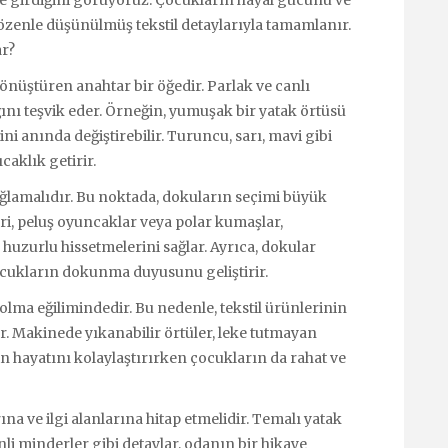
özenle düşünülmüş tekstil detaylarıyla tamamlanır.
ar?
dönüştüren anahtar bir öğedir. Parlak ve canlı
ığını teşvik eder. Örneğin, yumuşak bir yatak örtüsü
 anında değiştirebilir. Turuncu, sarı, mavi gibi
caklık getirir.
sağlamalıdır. Bu noktada, dokuların seçimi büyük
i, peluş oyuncaklar veya polar kumaşlar,
huzurlu hissetmelerini sağlar. Ayrıca, dokular
çocukların dokunma duyusunu geliştirir.
 olma eğilimindedir. Bu nedenle, tekstil ürünlerinin
ır. Makinede yıkanabilir örtüler, leke tutmayan
in hayatını kolaylaştırırken çocukların da rahat ve
na ve ilgi alanlarına hitap etmelidir. Temalı yatak
nli minderler gibi detaylar, odanın bir hikaye