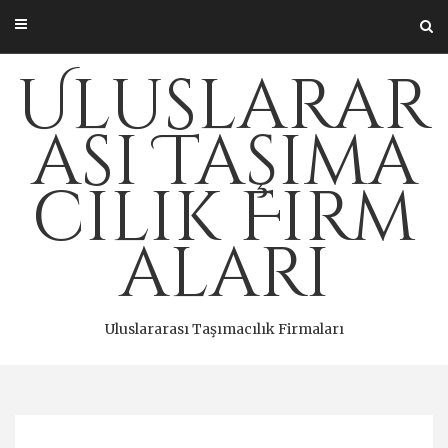
Skip
to
content
Uluslarar
ası Taşıma
cılık Firm
aları
Uluslararası Taşımacılık Firmaları