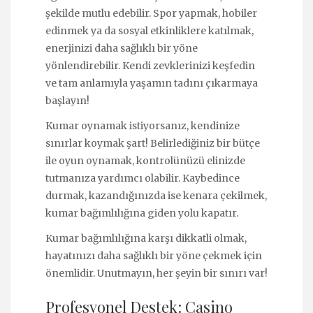
şekilde mutlu edebilir. Spor yapmak, hobiler
edinmek ya da sosyal etkinliklere katılmak,
enerjinizi daha sağlıklı bir yöne
yönlendirebilir. Kendi zevklerinizi keşfedin
ve tam anlamıyla yaşamın tadını çıkarmaya
başlayın!
Kumar oynamak istiyorsanız, kendinize
sınırlar koymak şart! Belirlediğiniz bir bütçe
ile oyun oynamak, kontrolünüzü elinizde
tutmanıza yardımcı olabilir. Kaybedince
durmak, kazandığınızda ise kenara çekilmek,
kumar bağımlılığına giden yolu kapatır.
Kumar bağımlılığına karşı dikkatli olmak,
hayatınızı daha sağlıklı bir yöne çekmek için
önemlidir. Unutmayın, her şeyin bir sınırı var!
Profesyonel Destek: Casino