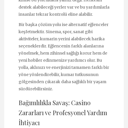
kimse bu yolculukta yalnız değil. Herkesin
destek alabileceği yerler var ve bu yardımlarla
insanlar tekrar kontrolü eline alabilir.
Bir başka çözüm yolu ise alternatif eğlenceler
keşfetmektir. Sinema, spor, sanat gibi
aktiviteler, kumarin yerini alabilecek harika
seçeneklerdir. Eğlencenin farklı alanlarına
yönelmek, hem zihinsel sağlığı korur hem de
yeni hobiler edinmenize yardımcı olur. Bu
yolla, aklınızı ve enerjinizi tamamen farklı bir
yöne yönlendirebilir, kumar tutkusunun
gölgesinden çıkarak daha sağlıklı bir yaşam
sürdürebilirsiniz.
Bağımlılıkla Savaş: Casino
Zararları ve Profesyonel Yardım
İhtiyacı