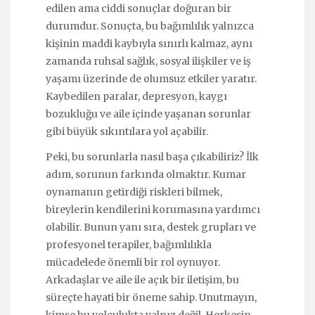
edilen ama ciddi sonuçlar doğuran bir
durumdur. Sonuçta, bu bağımlılık yalnızca
kişinin maddi kaybıyla sınırlı kalmaz, aynı
zamanda ruhsal sağlık, sosyal ilişkiler ve iş
yaşamı üzerinde de olumsuz etkiler yaratır.
Kaybedilen paralar, depresyon, kaygı
bozukluğu ve aile içinde yaşanan sorunlar
gibi büyük sıkıntılara yol açabilir.
Peki, bu sorunlarla nasıl başa çıkabiliriz? İlk
adım, sorunun farkında olmaktır. Kumar
oynamanın getirdiği riskleri bilmek,
bireylerin kendilerini korumasına yardımcı
olabilir. Bunun yanı sıra, destek grupları ve
profesyonel terapiler, bağımlılıkla
mücadelede önemli bir rol oynuyor.
Arkadaşlar ve aile ile açık bir iletişim, bu
süreçte hayati bir öneme sahip. Unutmayın,