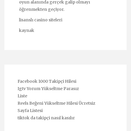
oyun alanında gerçek galip olmayı
öğrenmekten geçiyor.
lisanslı casino siteleri
kaynak
Facebook 1000 Takipçi Hilesi
Igtv Yorum Yükseltme Parasız
Liste
Reels Beğeni Yükseltme Hilesi Ücretsiz
Sayfa Listesi
tiktok da takipçi nasıl kasılır