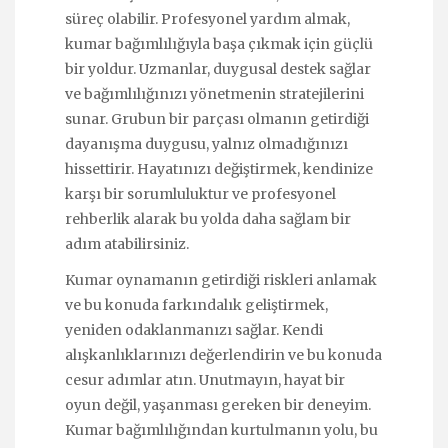
süreç olabilir. Profesyonel yardım almak,
kumar bağımlılığıyla başa çıkmak için güçlü
bir yoldur. Uzmanlar, duygusal destek sağlar
ve bağımlılığınızı yönetmenin stratejilerini
sunar. Grubun bir parçası olmanın getirdiği
dayanışma duygusu, yalnız olmadığınızı
hissettirir. Hayatınızı değiştirmek, kendinize
karşı bir sorumluluktur ve profesyonel
rehberlik alarak bu yolda daha sağlam bir
adım atabilirsiniz.
Kumar oynamanın getirdiği riskleri anlamak
ve bu konuda farkındalık geliştirmek,
yeniden odaklanmanızı sağlar. Kendi
alışkanlıklarınızı değerlendirin ve bu konuda
cesur adımlar atın. Unutmayın, hayat bir
oyun değil, yaşanması gereken bir deneyim.
Kumar bağımlılığından kurtulmanın yolu, bu