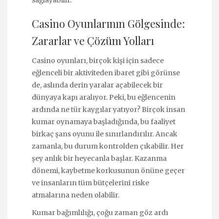
Casino Oyunlarının Gölgesinde:
Zararlar ve Çözüm Yolları
Casino oyunları, birçok kişi için sadece
eğlenceli bir aktiviteden ibaret gibi görünse
de, aslında derin yaralar açabilecek bir
dünyaya kapı aralıyor. Peki, bu eğlencenin
ardında ne tür kaygılar yatıyor? Birçok insan
kumar oynamaya başladığında, bu faaliyet
birkaç şans oyunu ile sınırlandırılır. Ancak
zamanla, bu durum kontrolden çıkabilir. Her
şey anlık bir heyecanla başlar. Kazanma
dönemi, kaybetme korkusunun önüne geçer
ve insanların tüm bütçelerini riske
atmalarına neden olabilir.
Kumar bağımlılığı, çoğu zaman göz ardı