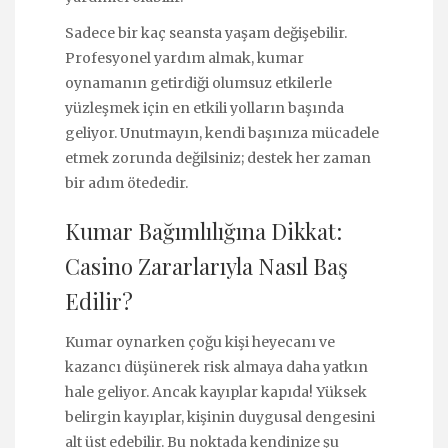
Sadece bir kaç seansta yaşam değişebilir.
Profesyonel yardım almak, kumar
oynamanın getirdiği olumsuz etkilerle
yüzleşmek için en etkili yolların başında
geliyor. Unutmayın, kendi başınıza mücadele
etmek zorunda değilsiniz; destek her zaman
bir adım ötededir.
Kumar Bağımlılığına Dikkat:
Casino Zararlarıyla Nasıl Baş
Edilir?
Kumar oynarken çoğu kişi heyecanı ve
kazancı düşünerek risk almaya daha yatkın
hale geliyor. Ancak kayıplar kapıda! Yüksek
belirgin kayıplar, kişinin duygusal dengesini
alt üst edebilir. Bu noktada kendinize şu