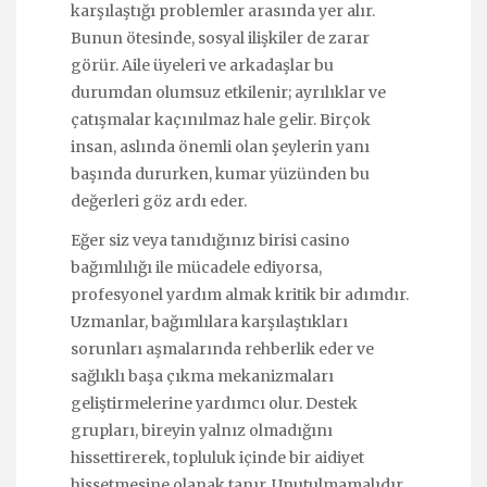
karşılaştığı problemler arasında yer alır.
Bunun ötesinde, sosyal ilişkiler de zarar
görür. Aile üyeleri ve arkadaşlar bu
durumdan olumsuz etkilenir; ayrılıklar ve
çatışmalar kaçınılmaz hale gelir. Birçok
insan, aslında önemli olan şeylerin yanı
başında dururken, kumar yüzünden bu
değerleri göz ardı eder.
Eğer siz veya tanıdığınız birisi casino
bağımlılığı ile mücadele ediyorsa,
profesyonel yardım almak kritik bir adımdır.
Uzmanlar, bağımlılara karşılaştıkları
sorunları aşmalarında rehberlik eder ve
sağlıklı başa çıkma mekanizmaları
geliştirmelerine yardımcı olur. Destek
grupları, bireyin yalnız olmadığını
hissettirerek, topluluk içinde bir aidiyet
hissetmesine olanak tanır. Unutulmamalıdır