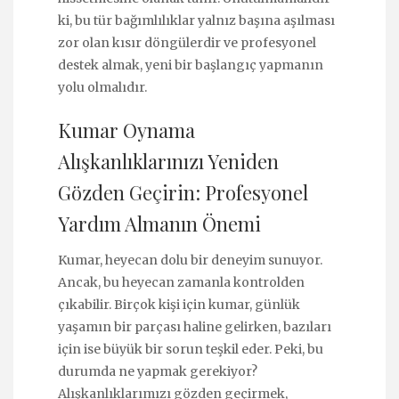
ki, bu tür bağımlılıklar yalnız başına aşılması
zor olan kısır döngülerdir ve profesyonel
destek almak, yeni bir başlangıç yapmanın
yolu olmalıdır.
Kumar Oynama
Alışkanlıklarınızı Yeniden
Gözden Geçirin: Profesyonel
Yardım Almanın Önemi
Kumar, heyecan dolu bir deneyim sunuyor.
Ancak, bu heyecan zamanla kontrolden
çıkabilir. Birçok kişi için kumar, günlük
yaşamın bir parçası haline gelirken, bazıları
için ise büyük bir sorun teşkil eder. Peki, bu
durumda ne yapmak gerekiyor?
Alışkanlıklarımızı gözden geçirmek,