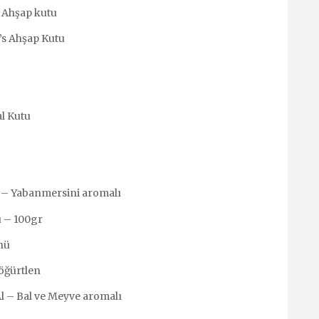
 Ahşap kutu
’s Ahşap Kutu
al Kutu
 – Yabanmersini aromalı
 – 100gr
nü
öğürtlen
l – Bal ve Meyve aromalı