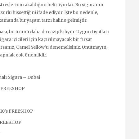
streslerinin azaldığını belirtiyorlar. Bu sigaranın
zurlu hissettiğini ifade ediyor. İşte bu nedenle,
 zamanda bir yaşam tarzı haline gelmiştir.
ı, bu ürünü daha da cazip kılıyor. Uygun fiyatları
igara içicileri için kaçırılmayacak bir fırsat
ıyorsanız, Camel Yellow’u denemelisiniz. Unutmayın,
 yapmak çok önemlidir.
alı Sigara – Dubai
ro FREESHOP
 10’s FREESHOP
o FREESHOP
P