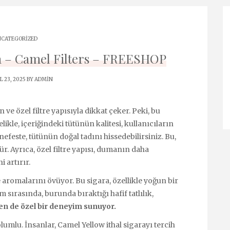
CATEGORIZED
ra – Camel Filters – FREESHOP
 23, 2025 BY
ADMIN
tün ve özel filtre yapısıyla dikkat çeker. Peki, bu
kle, içeriğindeki tütünün kalitesi, kullanıcıların
efeste, tütünün doğal tadını hissedebilirsiniz. Bu,
dür. Ayrıca, özel filtre yapısı, dumanın daha
 artırır.
 aromalarını övüyor. Bu sigara, özellikle yoğun bir
im sırasında, burunda bıraktığı hafif tatlılık,
en de özel bir deneyim sunuyor.
umlu. İnsanlar, Camel Yellow ithal sigarayı tercih