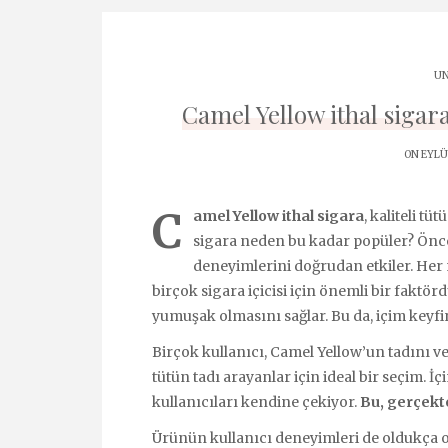
UN
Camel Yellow ithal siga
ON EYLÜL
C
amel Yellow ithal sigara
, kaliteli tü
sigara neden bu kadar popüler? Önceli
deneyimlerini doğrudan etkiler. Her n
birçok sigara içicisi için önemli bir faktör
yumuşak olmasını sağlar. Bu da, içim keyfini
Birçok kullanıcı, Camel Yellow’un tadını ve
tütün tadı arayanlar için ideal bir seçim. İç
kullanıcıları kendine çekiyor.
Bu, gerçekt
Ürünün kullanıcı deneyimleri de oldukça ol