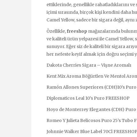
ettiklerinde, genellikle rahatladıklarını ve 
içimi sırasında, birçok kişi kendini daha hu
Camel Yellow, sadece bir sigara değil, aynı
Özellikle,
freeshop
mağazalarında bulunmas
ve kaliteli ürün yelpazesi ile Camel Yellow, s
sunuyor. Eğer siz de kaliteli bir sigara ar
her nefeste keyif almak için doğru seçimi
Dakota Cherries Sigara – Vişne Aromalı
Kent Mix Aroma Böğürtlen Ve Mentol Arom
Ramón Allones Superiores (CDH)10’s Pu
Diplomaticos Leal 10’s Puro FREESHOP
Hoyo de Monterrey Elegantes (CDH) Puro
Romeo Y Julieta Belicosos Puro 25’s Tub
Johnnie Walker Blue Label 70Cl FREESHO